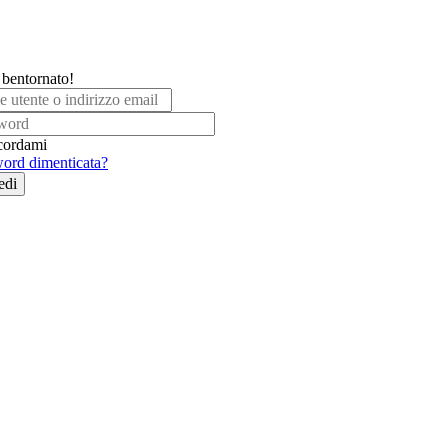
 bentornato!
cordami
ord dimenticata?
edi