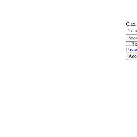
Ciao,
Ri
Passw
Acc